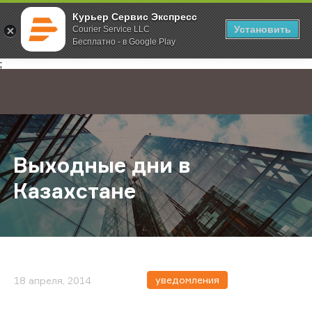
Курьер Сервис Экспресс
Установить
Courier Service LLC
Бесплатно - в Google Play
Главная
О компании
Новости
Выходные дни в Казахстане
;
Выходные дни в
Казахстане
уведомления
18 апреля, 2014