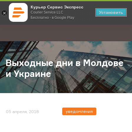
Курьер Сервис Экспресс
Установить
Courier Service LLC
Бесплатно - в Google Play
Главная
О компании
Новости
Выходные дни в Молдове и Украи
;
Выходные дни в Молдове
и Украине
уведомления
05 апреля, 2018