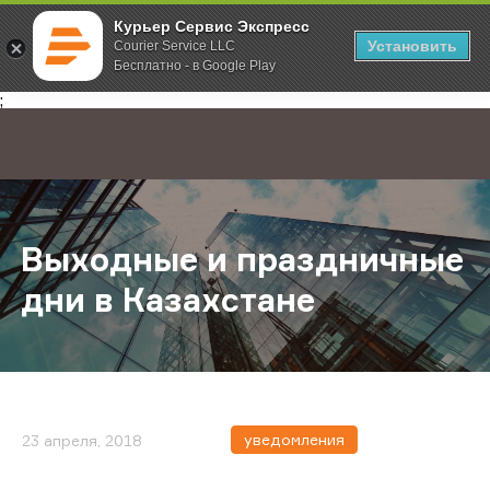
Курьер Сервис Экспресс
Установить
Courier Service LLC
Бесплатно - в Google Play
Главная
О компании
Новости
Выходные и праздничные дни в Ка
;
Выходные и праздничные
дни в Казахстане
уведомления
23 апреля, 2018