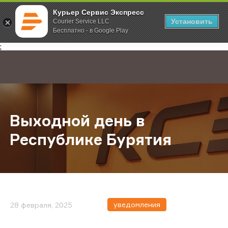
Курьер Сервис Экспресс
Установить
Courier Service LLC
Бесплатно - в Google Play
Главная
О компании
Новости
Выходной день в Республике Бур
;
Выходной день в
Республике Бурятия
уведомления
28 февраля, 2025