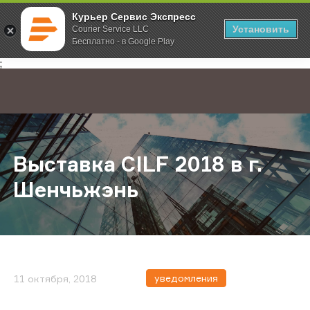
Курьер Сервис Экспресс
Установить
Courier Service LLC
Бесплатно - в Google Play
Главная
О компании
Новости
Выставка CILF 2018 в г. Шенчьжэн
;
Выставка CILF 2018 в г.
Шенчьжэнь
уведомления
11 октября, 2018