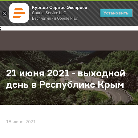
Курьер Сервис Экспресс
Установить
Courier Service LLC
Бесплатно - в Google Play
Главная
О компании
Новости
21 июня 2021 - выходной день в 
;
21 июня 2021 - выходной
день в Республике Крым
18 июня, 2021