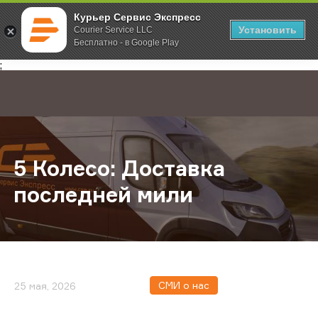
Курьер Сервис Экспресс
Установить
Courier Service LLC
Бесплатно - в Google Play
Главная
О компании
Новости
5 Колесо: Доставка последней ми
;
5 Колесо: Доставка
последней мили
СМИ о нас
25 мая, 2026