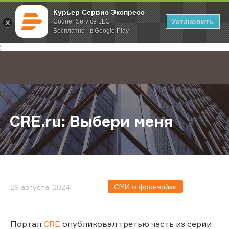
Курьер Сервис Экспресс
Установить
Courier Service LLC
Бесплатно - в Google Play
Главная
О компании
Новости
CRE.ru: Выбери меня
;
CRE.ru: Выбери меня
СМИ о франчайзи
29 августа, 2024
Портал
CRE
опубликовал третью часть из серии