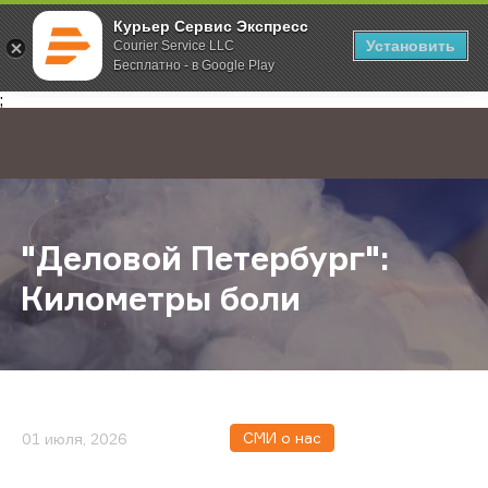
Курьер Сервис Экспресс
Установить
Courier Service LLC
Бесплатно - в Google Play
Главная
О компании
Новости
"Деловой Петербург": Километры
;
"Деловой Петербург":
Километры боли
СМИ о нас
01 июля, 2026