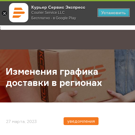
Курьер Сервис Экспресс
Установить
Courier Service LLC
Бесплатно - в Google Play
Главная
О компании
Новости
Изменения графика доставки в ре
;
Изменения графика
доставки в регионах
уведомления
27 марта, 2023