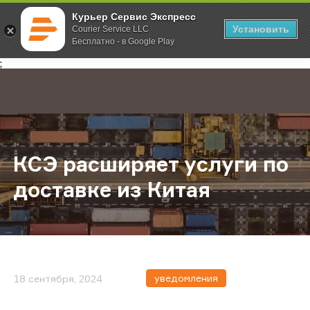
Курьер Сервис Экспресс
Установить
Courier Service LLC
Бесплатно - в Google Play
Главная
О компании
Новости
КСЭ расширяет услуги по доставке
;
КСЭ расширяет услуги по
доставке из Китая
уведомления
18 сентября, 2024