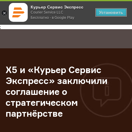
Курьер Сервис Экспресс
Установить
Courier Service LLC
Бесплатно - в Google Play
Главная
О компании
Новости
X5 и «Курьер Сервис Экспресс» з
;
X5 и «Курьер Сервис
Экспресс» заключили
соглашение о
стратегическом
партнёрстве