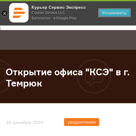
Курьер Сервис Экспресс
Установить
Courier Service LLC
Бесплатно - в Google Play
Главная
О компании
Новости
Открытие офиса "КСЭ" в г. Темрюк
;
Открытие офиса "КСЭ" в г.
Темрюк
уведомления
16 декабря, 2019