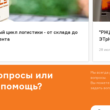
ый цикл логистики - от склада до
"РЖД
ента
ЭТр
28 июл
вопросы или
Мы всегда 
вопросы.
Вы можете
 помощь?
задать воп