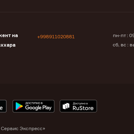
кент на
пн-пт : 
+998911020881
сб, вс :
аххара
 Сервис Экспресс»