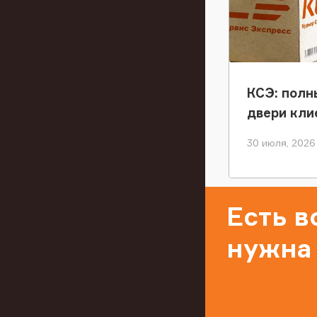
КСЭ: полн
двери кли
30 июля, 2026
Есть 
нужна