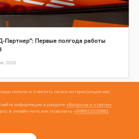
-Партнер": Первые полгода работы
Н
я, 2026
рады помочь и ответить на все интересующие вас
 найти информацию в разделе
«Вопросы и ответы»
,
рос в онлайн-чате или позвонить
+998911020881