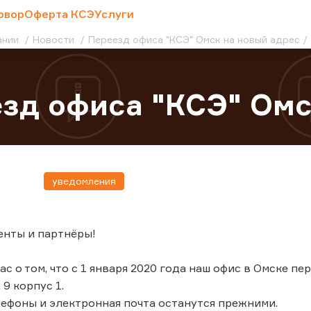
овор
Оферта КСЭ
Услуги
ании
Новости
Переезд офиса "КСЭ" Омск на новый адрес
зд офиса "КСЭ" Омс
уведомления
енты и партнёры!
 о том, что с 1 января 2020 года наш офис в Омске пере
 9 корпус 1.
ефоны и электронная почта останутся прежними.