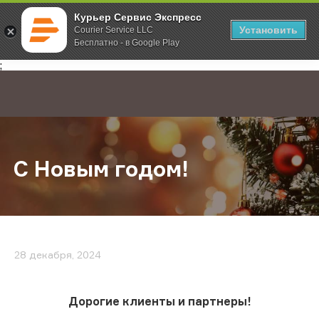
Курьер Сервис Экспресс
Установить
Courier Service LLC
Бесплатно - в Google Play
Главная
О компании
Новости
С Новым годом!
;
С Новым годом!
28 декабря, 2024
Дорогие клиенты и партнеры!