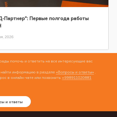
-Партнер": Первые полгода работы
Н
я, 2026
рады помочь и ответить на все интересующие вас
 найти информацию в разделе
«Вопросы и ответы»
,
рос в онлайн-чате или позвонить
+998911020881
сы и ответы