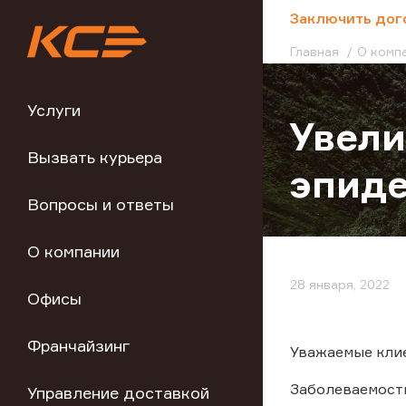
;
Заключить дог
Главная
О комп
Услуги
Увели
Вызвать курьера
эпиде
Вопросы и ответы
О компании
28 января, 2022
Офисы
Франчайзинг
Уважаемые кли
Заболеваемость
Управление доставкой