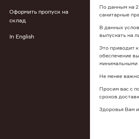
По данным на 2
Оформить пропуск на
санитарные пра
склад
В данных услов
выпускать на л
In English
Это приводит к
обеспечение вы
минимальными 
Не менее важно
Просим вас с п
сроков доставки
Здоровья Вам и