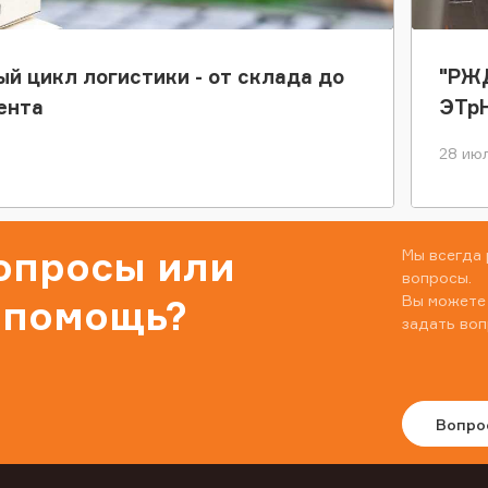
ый цикл логистики - от склада до
"РЖД
ента
ЭТр
28 июл
вопросы или
Мы всегда 
вопросы.
Вы можете
 помощь?
задать воп
Вопро