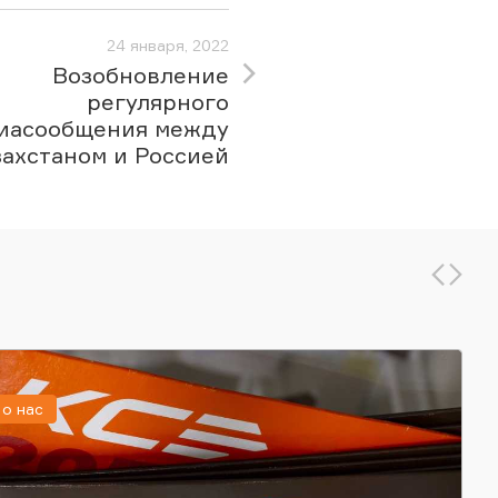
24 января, 2022
Возобновление
регулярного
иасообщения между
захстаном и Россией
о нас