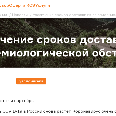
овор
Оферта КСЭ
Услуги
ании
Новости
Увеличение сроков доставки из-за эпидеми
чение сроков доста
миологической обс
уведомления
енты и партнёры!
 COVID-19 в России снова растет. Коронавирус очень 