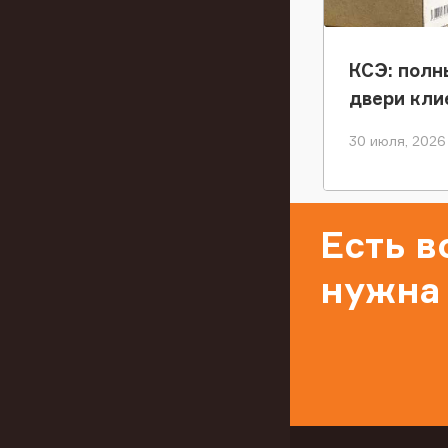
КСЭ: полн
двери кли
30 июля, 2026
Есть 
нужна