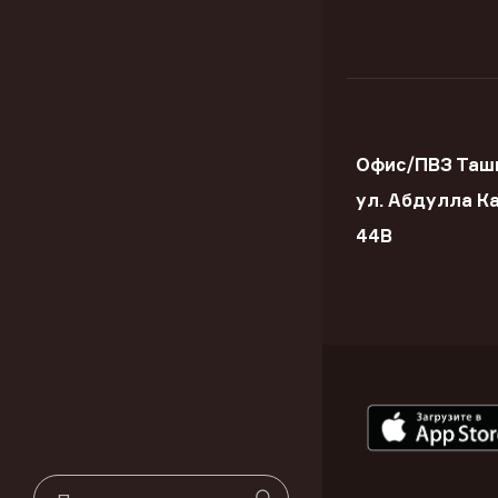
Офис/ПВЗ Таш
ул. Абдулла К
44В