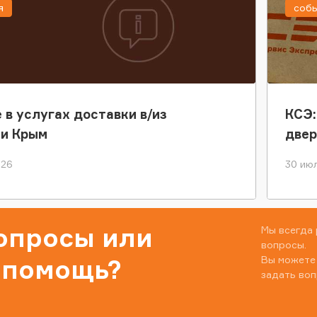
я
соб
 в услугах доставки в/из
КСЭ:
ки Крым
двер
026
30 июл
вопросы или
Мы всегда 
вопросы.
Вы можете
 помощь?
задать воп