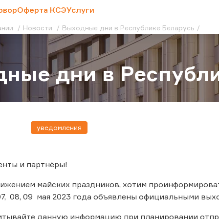
овор
Оферта КСЭ
Услуги
ании
Новости
Выходные дни в Республике Беларусь
ные дни в Республи
уведомления
енты и партнёры!
лижением майских праздников, хотим проинформироват
6, 07, 08, 09 мая 2023 года объявлены официальными вы
итывайте данную информацию при планировании отпр