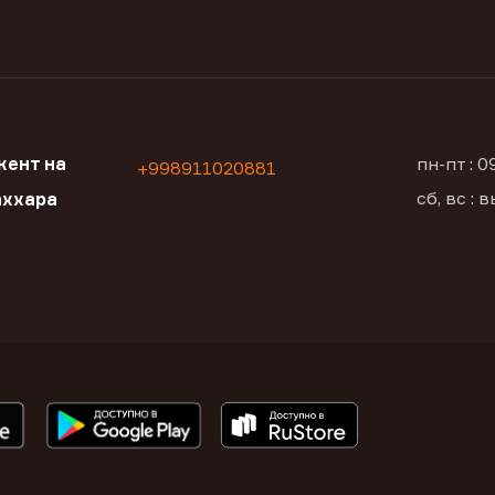
кент на
пн-пт : 
+998911020881
сб, вс :
аххара