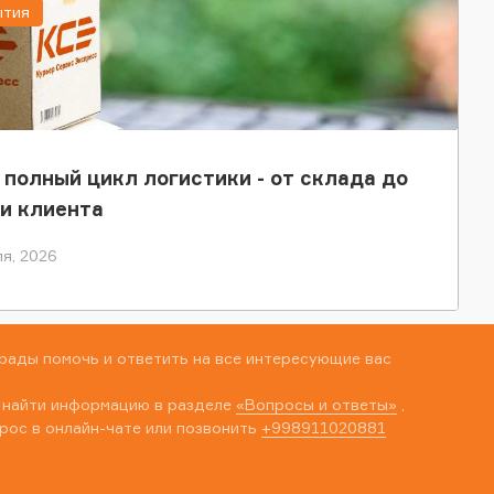
ытия
 полный цикл логистики - от склада до
и клиента
я, 2026
рады помочь и ответить на все интересующие вас
 найти информацию в разделе
«Вопросы и ответы»
,
рос в онлайн-чате или позвонить
+998911020881