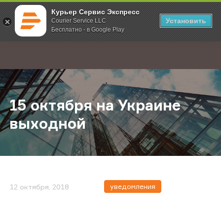
Курьер Сервис Экспресс
Установить
Courier Service LLC
Бесплатно - в Google Play
Главная
О компании
Новости
15 октября на Украине выходной
;
15 октября на Украине
выходной
уведомления
12 октября, 2018