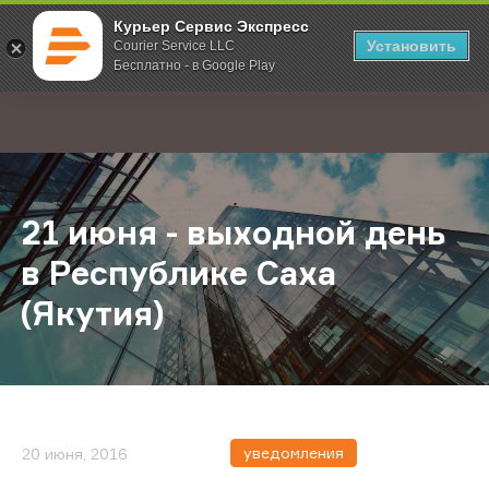
Курьер Сервис Экспресс
Установить
Courier Service LLC
Бесплатно - в Google Play
Главная
О компании
Новости
21 июня - выходной день в Респуб
;
21 июня - выходной день
в Республике Саха
(Якутия)
уведомления
20 июня, 2016