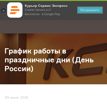
Курьер Сервис Экспресс
Установить
Courier Service LLC
Бесплатно - в Google Play
Главная
О компании
Новости
График работы в праздничные дни
;
График работы в
праздничные дни (День
России)
09 июня, 2026