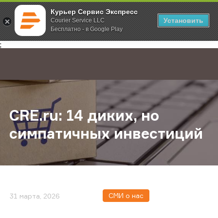
Курьер Сервис Экспресс
Установить
Courier Service LLC
Бесплатно - в Google Play
Главная
О компании
Новости
CRE.ru: 14 диких, но симпатичных
;
CRE.ru: 14 диких, но
симпатичных инвестиций
СМИ о нас
31 марта, 2026