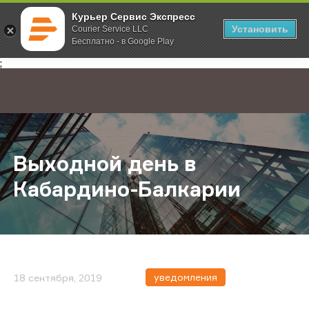
Курьер Сервис Экспресс
Установить
Courier Service LLC
Бесплатно - в Google Play
Главная
О компании
Новости
Выходной день в Кабардино-Балк
;
Выходной день в
Кабардино-Балкарии
уведомления
18 сентября, 2019