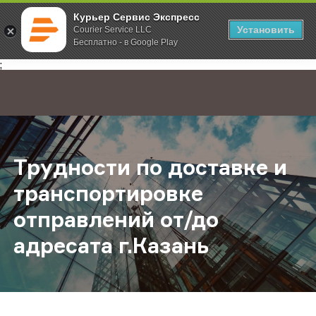
Курьер Сервис Экспресс
Установить
Courier Service LLC
Бесплатно - в Google Play
Главная
О компании
Новости
Трудности по доставке и транспор
;
Трудности по доставке и
транспортировке
отправлений от/до
адресата г.Казань