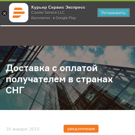
Курьер Сервис Экспресс
Установить
Courier Service LLC
Бесплатно - в Google Play
Главная
О компании
Новости
Доставка с оплатой получателем в
;
Доставка с оплатой
получателем в странах
СНГ
уведомления
16 января, 2015