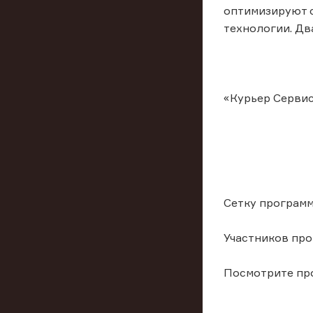
оптимизируют с
технологии. Дв
«Курьер Сервис
Сетку программ
Участников про
Посмотрите про