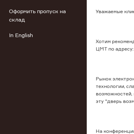
Оформить пропуск на
Уважаемые клие
склад
In English
Хотим рекоменд
ЦМТ по адресу: 
Рынок электрон
технологии, сл
возможностей, э
эту "дверь возм
На конференции