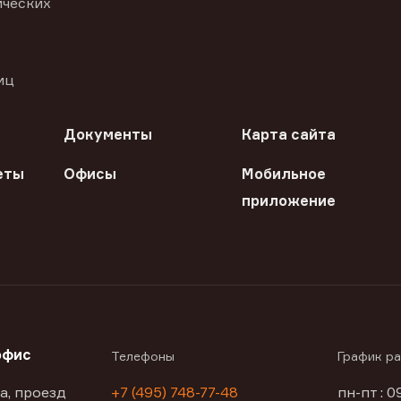
ических
иц
Документы
Карта сайта
еты
Офисы
Мобильное
приложение
офис
Телефоны
График р
а, проезд
+7 (495) 748-77-48
пн-пт : 0