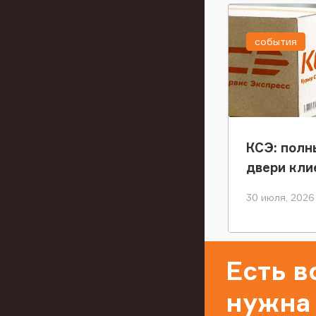
события
КСЭ: полн
двери кли
30 июля, 2026
Есть 
нужна