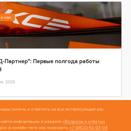
о нас
-Партнер": Первые полгода работы
Н
я, 2026
рады помочь и ответить на все интересующие вас
 найти информацию в разделе
«Вопросы и ответы»
,
рос в онлайн-чате или позвонить
+7 (4822) 62-03-04