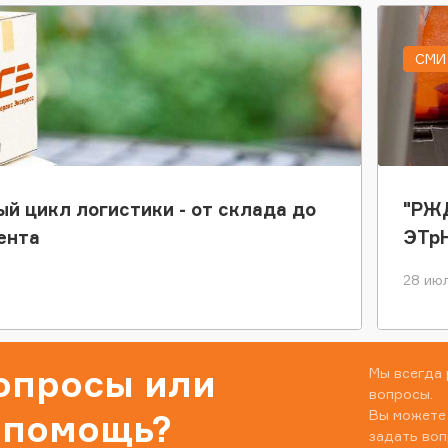
СМИ 
ый цикл логистики - от склада до
"РЖД
ента
ЭТр
28 июл
вопросы или
Мы всегда 
вопросы.
Вы можете
 помощь?
задать воп