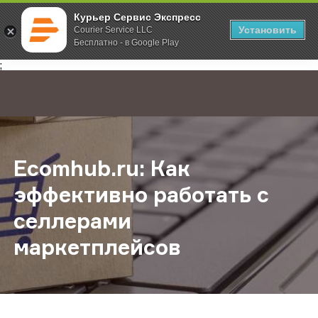
Курьер Сервис Экспресс
Установить
Courier Service LLC
Бесплатно - в Google Play
Главная
О компании
Новости
Ecomhub.ru: Как эффективно рабо
;
Ecomhub.ru: Как
эффективно работать с
селлерами
маркетплейсов