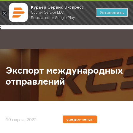
Курьер Сервис Экспресс
Установить
Courier Service LLC
Бесплатно - в Google Play
Главная
О компании
Новости
Экспорт международных отправл
;
Экспорт международных
отправлений
уведомления
10 марта, 2022