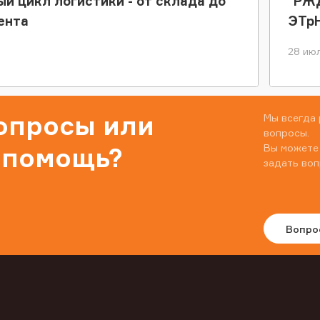
ый цикл логистики - от склада до
"РЖД
ента
ЭТр
28 июл
вопросы или
Мы всегда 
вопросы.
Вы можете
 помощь?
задать воп
Вопро