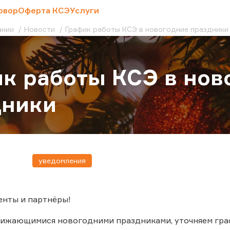
овор
Оферта КСЭ
Услуги
ании
Новости
График работы КСЭ в новогодние праздники
к работы КСЭ в нов
дники
уведомления
енты и партнёры!
лижающимися новогодними праздниками, уточняем гра