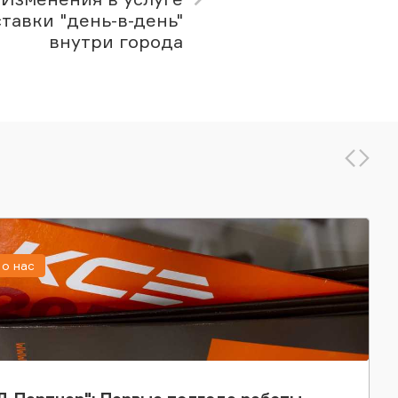
тавки "день-в-день"
внутри города
о нас