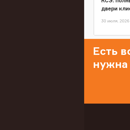
КСЭ: полн
двери кли
30 июля, 2026
Есть 
нужна