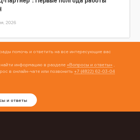
-Партнер": Первые полгода работы
Н
я, 2026
рады помочь и ответить на все интересующие вас
 найти информацию в разделе
«Вопросы и ответы»
,
рос в онлайн-чате или позвонить
+7 (4822) 62-03-04
сы и ответы