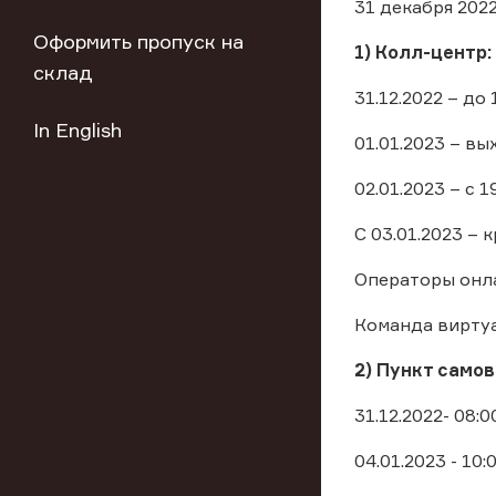
31 декабря 2022
Оформить пропуск на
1) Колл-центр:
склад
31.12.2022 – до 
In English
01.01.2023 – в
02.01.2023 – с 1
С 03.01.2023 – 
Операторы онлай
Команда вирту
2) Пункт самов
31.12.2022- 08:0
04.01.2023 - 10: