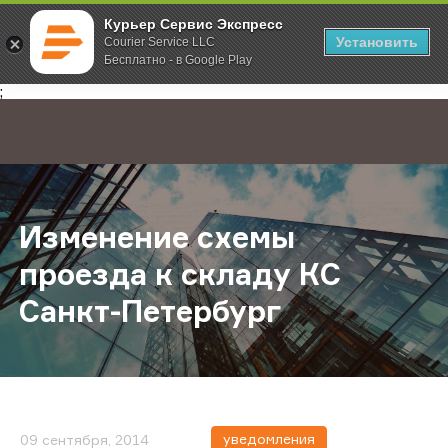
Курьер Сервис Экспресс
Установить
Courier Service LLC
Бесплатно - в Google Play
Главная
О компании
Новости
Изменение схемы проезда к склад
;
Изменение схемы
проезда к складу КС
Санкт-Петербург
уведомления
09 сентября, 2014