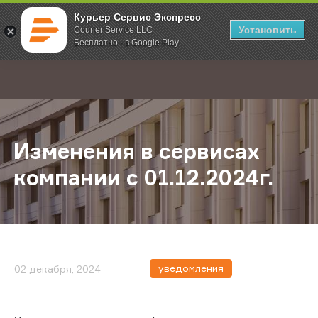
Курьер Сервис Экспресс
Установить
Courier Service LLC
Бесплатно - в Google Play
Главная
О компании
Новости
Изменения в сервисах компании с 
;
Изменения в сервисах
компании с 01.12.2024г.
уведомления
02 декабря, 2024