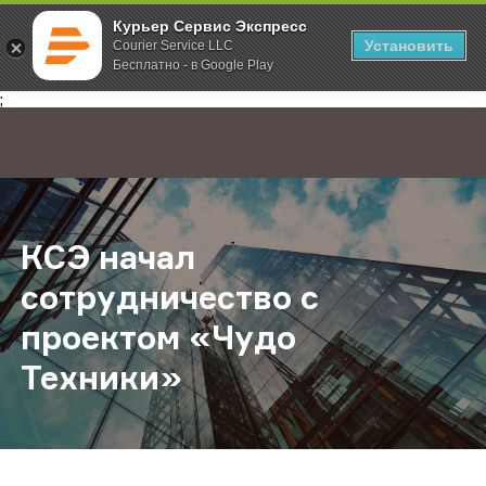
Курьер Сервис Экспресс
Установить
Courier Service LLC
Бесплатно - в Google Play
Главная
О компании
Новости
КСЭ начал сотрудничество с прое
;
КСЭ начал
сотрудничество с
проектом «Чудо
Техники»