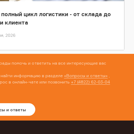
 полный цикл логистики - от склада до
и клиента
я, 2026
рады помочь и ответить на все интересующие вас
 найти информацию в разделе
«Вопросы и ответы»
,
рос в онлайн-чате или позвонить
+7 (4822) 62-03-04
сы и ответы