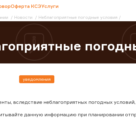
овор
Оферта КСЭ
Услуги
ании
Новости
Неблагоприятные погодные условия
гоприятные погодн
уведомления
нты, вследствие неблагоприятных погодных условий, 
читывайте данную информацию при планировании отпр