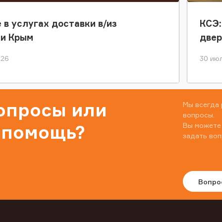
 в услугах доставки в/из
КСЭ:
ки Крым
двер
026
30 июл
вопросы или
Мы всегда 
вопросы.
Вы можете
 помощь?
задать воп
Вопро