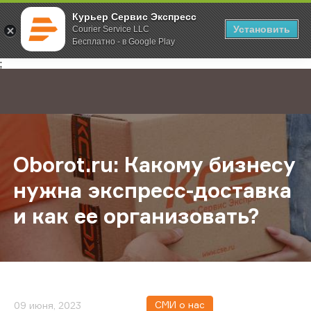
Курьер Сервис Экспресс
Установить
Courier Service LLC
Бесплатно - в Google Play
Главная
О компании
Новости
Oborot.ru: Какому бизнесу нужна 
;
Oborot.ru: Какому бизнесу
нужна экспресс-доставка
и как ее организовать?
СМИ о нас
09 июня, 2023