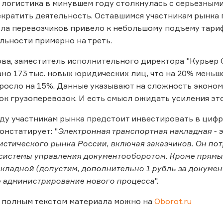
логистика в минувшем году столкнулась с серьезным
кратить деятельность. Оставшимся участникам рынка 
ла перевозчиков привело к небольшому подъему тари
льности примерно на треть.
а, заместитель исполнительного директора "Курьер Се
но 173 тыс. новых юридических лиц, что на 20% меньше,
осло на 15%. Данные указывают на сложность эконом
ок грузоперевозок. И есть смысл ожидать усиления это
оду участникам рынка предстоит инвестировать в циф
онстатирует: "
Электронная транспортная накладная - 
истического рынка России, включая заказчиков. Он пот
истемы управления документооборотом. Кроме прямых
кладной (допустим, дополнительно 1 рубль за докумен
 администрирование нового процесса
".
 полным текстом материала можно на
Oborot.ru