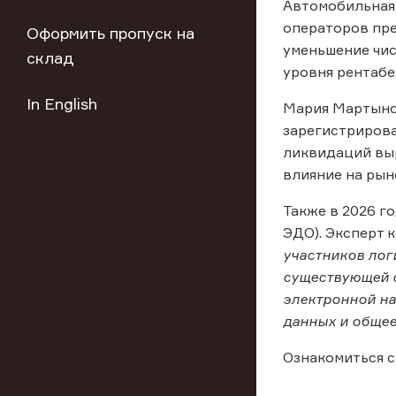
Автомобильная 
операторов пре
Оформить пропуск на
уменьшение чис
склад
уровня рентабе
In English
Мария Мартынов
зарегистрирова
ликвидаций выр
влияние на рын
Также в 2026 г
ЭДО). Эксперт к
участников лог
существующей с
электронной на
данных и общее
Ознакомиться с