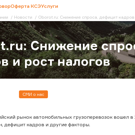
овор
Оферта КСЭ
Услуги
ании
Новости
Oborot.ru: Снижение спроса, дефицит кадров
t.ru: Снижение спро
в и рост налогов
СМИ о нас
сийский рынок автомобильных грузоперевозок вошел в 
ен, дефицит кадров и другие факторы.