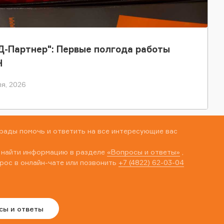
-Партнер": Первые полгода работы
Н
я, 2026
рады помочь и ответить на все интересующие вас
 найти информацию в разделе
«Вопросы и ответы»
,
рос в онлайн-чате или позвонить
+7 (4822) 62-03-04
сы и ответы