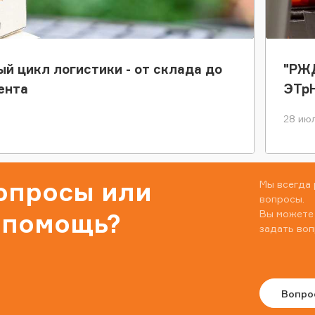
ый цикл логистики - от склада до
"РЖД
ента
ЭТр
28 июл
вопросы или
Мы всегда 
вопросы.
Вы можете
 помощь?
задать воп
Вопро