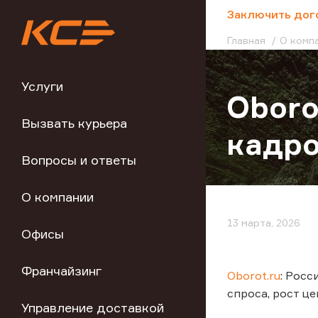
;
Заключить дог
Главная
О комп
Услуги
Oboro
Вызвать курьера
кадро
Вопросы и ответы
О компании
13 марта, 2026
Офисы
Франчайзинг
Oborot.ru
: Рос
спроса, рост ц
Управление доставкой