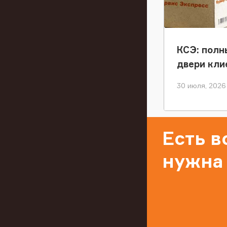
КСЭ: полн
двери кли
30 июля, 2026
Есть 
нужна