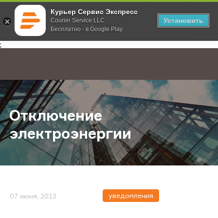
Курьер Сервис Экспресс
Установить
Courier Service LLC
Бесплатно - в Google Play
Главная
О компании
Новости
Отключение электроэнергии
;
Отключение
электроэнергии
уведомления
07 июня, 2013