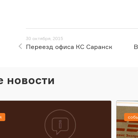
30 октября, 2015
Переезд офиса КС Саранск
В
е новости
я
соб