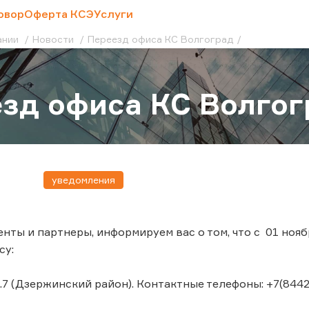
овор
Оферта КСЭ
Услуги
ании
Новости
Переезд офиса КС Волгоград
зд офиса КС Волгог
уведомления
нты и партнеры, информируем вас о том, что с 01 ноя
су:
д.7 (Дзержинский район). Контактные телефоны: +7(8442