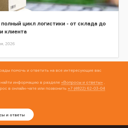
 полный цикл логистики - от склада до
и клиента
я, 2026
рады помочь и ответить на все интересующие вас
 найти информацию в разделе
«Вопросы и ответы»
,
рос в онлайн-чате или позвонить
+7 (4822) 62-03-04
сы и ответы