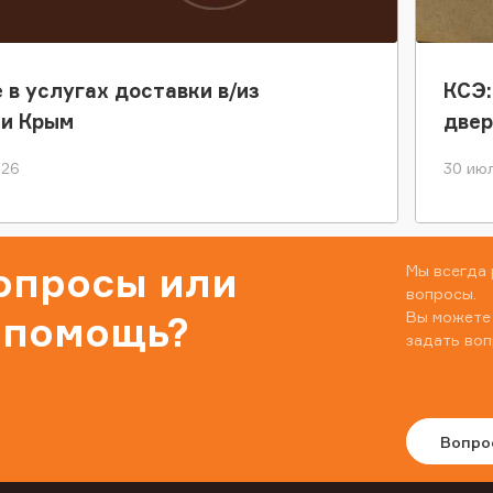
 в услугах доставки в/из
КСЭ:
ки Крым
двер
026
30 июл
вопросы или
Мы всегда 
вопросы.
Вы можете
 помощь?
задать воп
Вопро