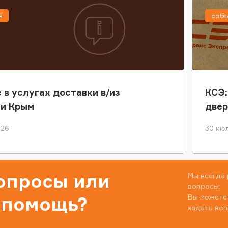
я
соб
 в услугах доставки в/из
КСЭ:
ки Крым
двер
026
30 июл
вопросы или
Мы всегда 
вопросы.
Вы можете
 помощь?
задать воп