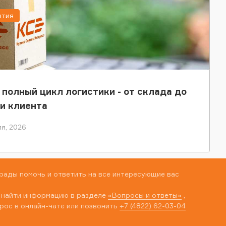
ытия
 полный цикл логистики - от склада до
и клиента
я, 2026
рады помочь и ответить на все интересующие вас
 найти информацию в разделе
«Вопросы и ответы»
,
рос в онлайн-чате или позвонить
+7 (4822) 62-03-04