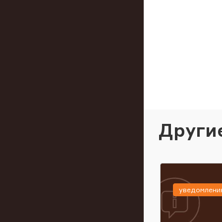
Други
уведомлени