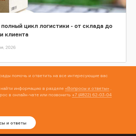
 полный цикл логистики - от склада до
и клиента
я, 2026
рады помочь и ответить на все интересующие вас
 найти информацию в разделе
«Вопросы и ответы»
,
рос в онлайн-чате или позвонить
+7 (4822) 62-03-04
сы и ответы