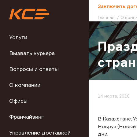
;
Заключить дог
Главная
О комп
Услуги
Празд
Вызвать курьера
стран
Вопросы и ответы
О компании
14 марта, 2016
Офисы
Франчайзинг
В Казахстане, 
Новруз (Новый 
Управление доставкой
дни.