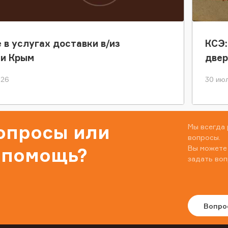
 в услугах доставки в/из
КСЭ:
ки Крым
двер
026
30 июл
вопросы или
Мы всегда 
вопросы.
Вы можете
 помощь?
задать воп
Вопро