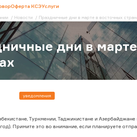
овор
Оферта КСЭ
Услуги
ании
Новости
Праздничные дни в марте в восточных стран
ничные дни в марте
ах
уведомления
Узбекистане, Туркмении, Таджикистане и Азербайджане 
год). Примите это во внимание, если планируете отпр