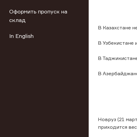
Оформить пропуск на
склад
В Казахстане нер
In English
В Узбекистане и
В Таджикистане
В Азербайджане
Новруз (21 мар
приходится вес