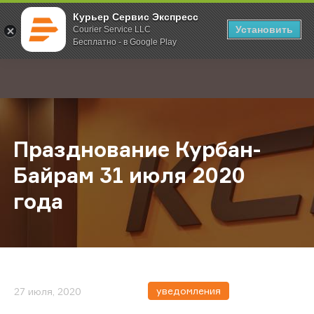
Курьер Сервис Экспресс
Установить
Courier Service LLC
Бесплатно - в Google Play
Главная
О компании
Новости
Празднование Курбан-Байрам 31 
;
Празднование Курбан-
Байрам 31 июля 2020
года
уведомления
27 июля, 2020