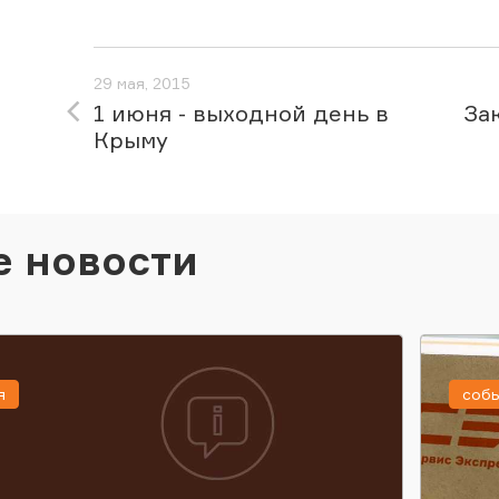
29 мая, 2015
1 июня - выходной день в
За
Крыму
е новости
я
соб