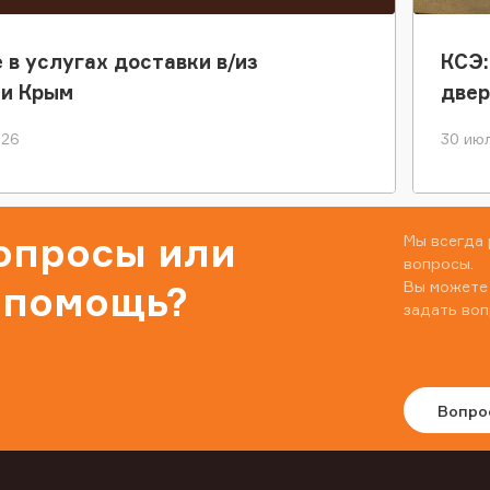
 в услугах доставки в/из
КСЭ:
ки Крым
двер
026
30 июл
вопросы или
Мы всегда 
вопросы.
Вы можете
 помощь?
задать воп
Вопро