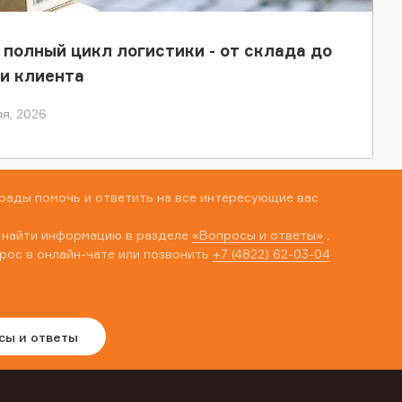
 полный цикл логистики - от склада до
и клиента
я, 2026
рады помочь и ответить на все интересующие вас
 найти информацию в разделе
«Вопросы и ответы»
,
рос в онлайн-чате или позвонить
+7 (4822) 62-03-04
сы и ответы