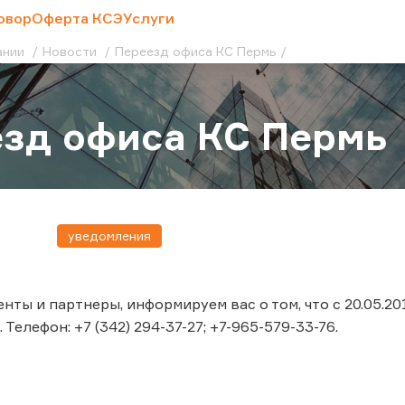
овор
Оферта КСЭ
Услуги
ании
Новости
Переезд офиса КС Пермь
зд офиса КС Пермь
уведомления
ты и партнеры, информируем вас о том, что с 20.05.20
. Телефон: +7 (342) 294-37-27; +7-965-579-33-76.