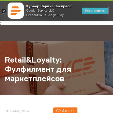
Курьер Сервис Экспресс
Установить
Courier Service LLC
Бесплатно - в Google Play
Главная
О компании
Новости
Retail&Loyalty: Фулфилмент для м
;
Retail&Loyalty:
Фулфилмент для
маркетплейсов
СМИ о нас
28 июня, 2024