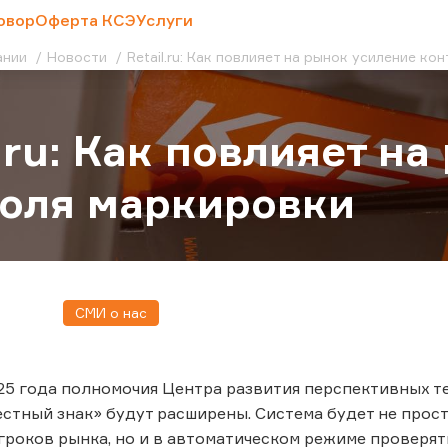
овор
Оферта КСЭ
Услуги
ании
Новости
Retail.ru: Как повлияет на рынок усиление к
l.ru: Как повлияет н
оля маркировки
СМИ о нас
025 года полномочия Центра развития перспективных т
стный знак» будут расширены. Система будет не прос
гроков рынка, но и в автоматическом режиме проверят