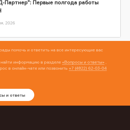
-Партнер": Первые полгода работы
Н
я, 2026
рады помочь и ответить на все интересующие вас
 найти информацию в разделе
«Вопросы и ответы»
,
рос в онлайн-чате или позвонить
+7 (4822) 62-03-04
сы и ответы