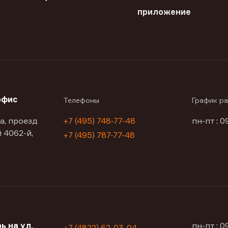
приложение
офис
Телефоны
График р
а, проезд
+7 (495) 748-77-48
пн-пт : 0
 4062-й,
+7 (495) 787-77-48
ь на ул.
пн-пт : 
+7 (4822) 62-03-04