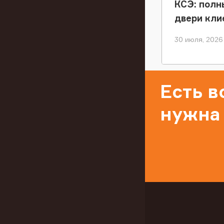
КСЭ: полн
двери кли
30 июля, 2026
Есть 
нужна