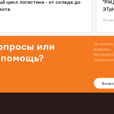
ый цикл логистики - от склада до
"РЖД
ента
ЭТр
28 июл
вопросы или
Мы всегда 
вопросы.
Вы можете
 помощь?
задать воп
Вопро