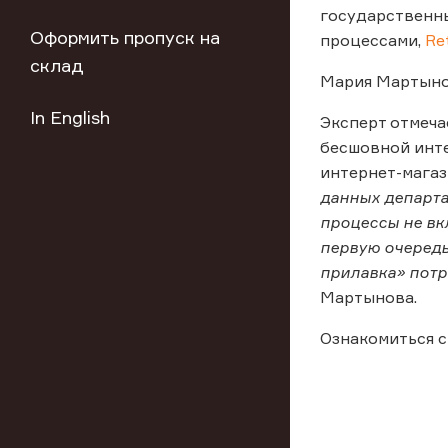
государственны
Оформить пропуск на
процессами,
Ret
склад
Мария Мартынов
In English
Эксперт отмеча
бесшовной инте
интернет-магаз
данных департа
процессы не вк
первую очередь
прилавка» потр
Мартынова.
Ознакомиться с