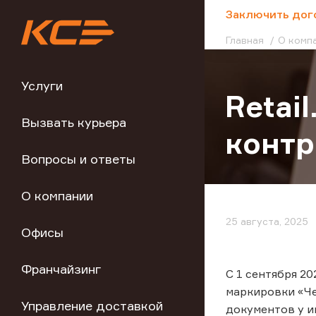
;
Заключить дог
Главная
О комп
Услуги
Retai
Вызвать курьера
контр
Вопросы и ответы
О компании
25 августа, 2025
Офисы
Франчайзинг
С 1 сентября 2
маркировки «Че
Управление доставкой
документов у и