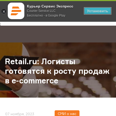
Курьер Сервис Экспресс
Установить
Courier Service LLC
Бесплатно - в Google Play
Главная
О компании
Новости
Retail.ru: Логисты готовятся к ро
;
Retail.ru: Логисты
готовятся к росту продаж
в e-commerce
СМИ о нас
07 ноября, 2023