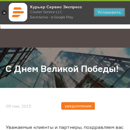
Курьер Сервис Экспресс
Установить
Courier Service LLC
Бесплатно - в Google Play
Главная
О компании
Новости
С Днем Великой Победы!
;
С Днем Великой Победы!
уведомления
08 мая, 2015
Уважаемые клиенты и партнеры, поздравляем вас