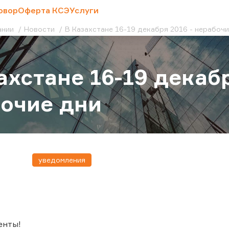
овор
Оферта КСЭ
Услуги
ании
Новости
В Казахстане 16-19 декабря 2016 - нерабоч
ахстане 16-19 декабр
очие дни
уведомления
енты!