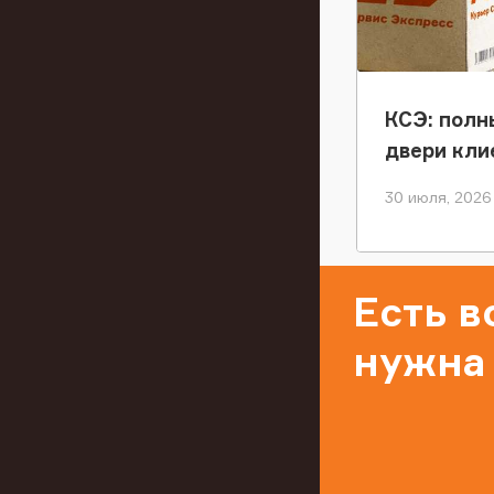
КСЭ: полн
двери кли
30 июля, 2026
Есть 
нужна