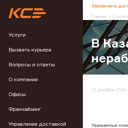
;
Заключить дог
Главная
О комп
Услуги
В Каз
Вызвать курьера
нераб
Вопросы и ответы
О компании
12 декабря, 2016
Офисы
Франчайзинг
Управление доставкой
Уважаемые кли