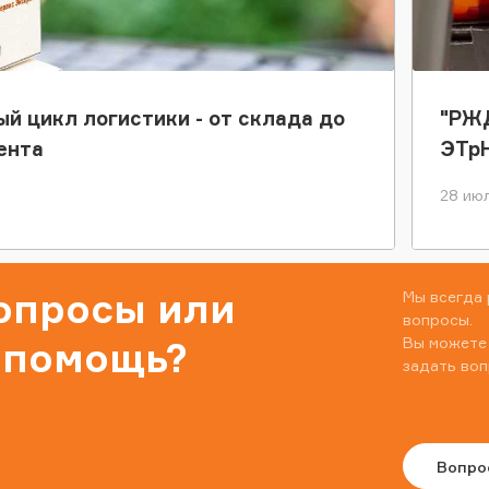
ый цикл логистики - от склада до
"РЖД
ента
ЭТр
28 июл
вопросы или
Мы всегда 
вопросы.
Вы можете
 помощь?
задать воп
Вопро