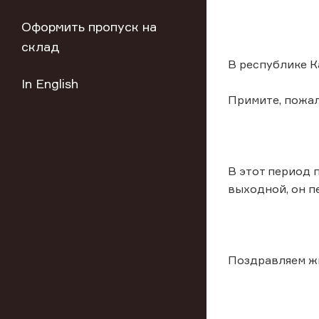
Оформить пропуск на
склад
В республике Ка
In English
Примите, пожал
В этот период 
выходной, он п
Поздравляем ж