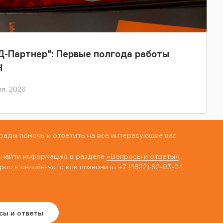
-Партнер": Первые полгода работы
Н
я, 2026
рады помочь и ответить на все интересующие вас
 найти информацию в разделе
«Вопросы и ответы»
,
рос в онлайн-чате или позвонить
+7 (4822) 62-03-04
сы и ответы