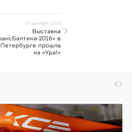
07 декабря, 2016
Выставка
рансБалтика-2016» в
-Петербурге прошла
на «Ура!»
о нас