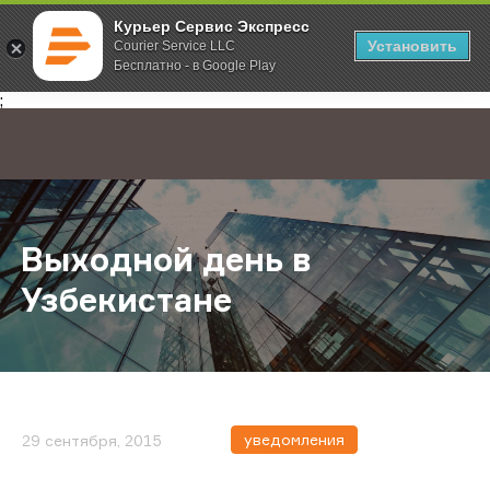
Курьер Сервис Экспресс
Установить
Courier Service LLC
Бесплатно - в Google Play
Главная
О компании
Новости
Выходной день в Узбекистане
;
Выходной день в
Узбекистане
уведомления
29 сентября, 2015