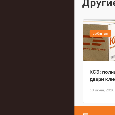
Други
события
КСЭ: полн
двери кли
30 июля, 2026