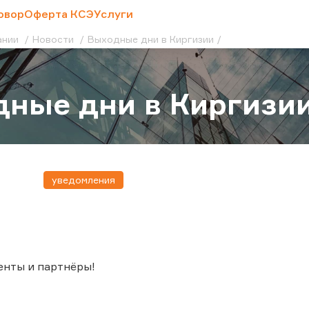
овор
Оферта КСЭ
Услуги
ании
Новости
Выходные дни в Киргизии
ные дни в Киргизи
уведомления
енты и партнёры!