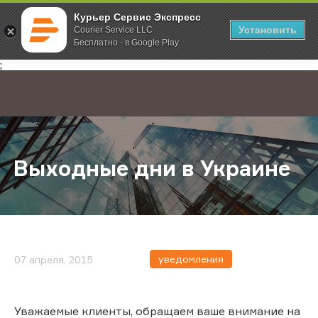
Курьер Сервис Экспресс
Установить
Courier Service LLC
Бесплатно - в Google Play
Главная
О компании
Новости
Выходные дни в Украине
;
Выходные дни в Украине
уведомления
07 апреля, 2015
Уважаемые клиенты, обращаем ваше внимание на