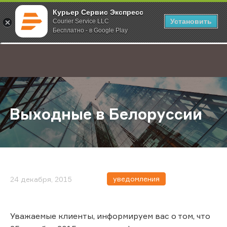
Курьер Сервис Экспресс
Установить
Courier Service LLC
Бесплатно - в Google Play
Главная
О компании
Новости
Выходные в Белоруссии
;
Выходные в Белоруссии
уведомления
24 декабря, 2015
Уважаемые клиенты, информируем вас о том, что