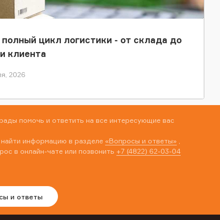
 полный цикл логистики - от склада до
и клиента
я, 2026
рады помочь и ответить на все интересующие вас
 найти информацию в разделе
«Вопросы и ответы»
,
рос в онлайн-чате или позвонить
+7 (4822) 62-03-04
сы и ответы