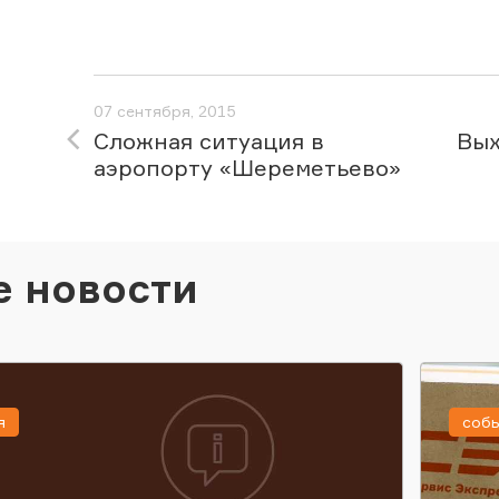
07 сентября, 2015
Сложная ситуация в
Вых
аэропорту «Шереметьево»
е новости
я
соб