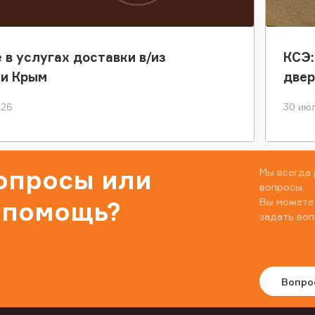
 в услугах доставки в/из
КСЭ:
ки Крым
двер
026
30 июл
вопросы или
Мы всегда 
вопросы.
Вы можете
 помощь?
задать воп
Вопро